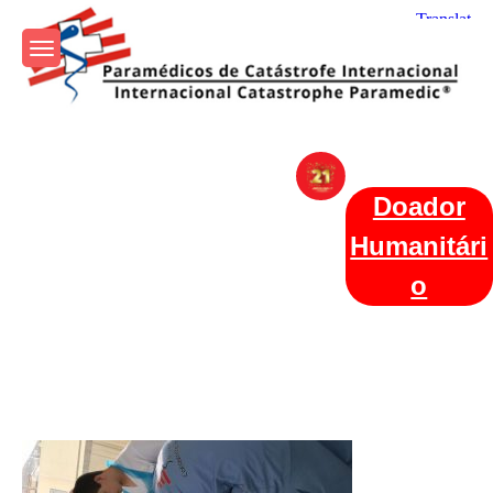
Skip
to
content
Param+edicos de Catástrofe
Ajuda Humanitária em todo o Mundo
Internacional
Doador
Humanitári
o
Categories