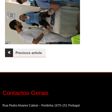
Navegação
Previous article
de
artigos
Contactos Gerais
Rua Pedro Alvares Cabral – Pontinha 1675-151 Portugal