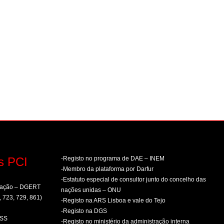
s PCI
-Registo no programa de DAE – INEM
-Membro da plataforma por Darfur
-Estatuto especial de consultor junto do concelho das
rmação – DGERT
nações unidas – ONU
, 723, 729, 861)
-Registo na ARS Lisboa e vale do Tejo
-Registo na DGS
PSS
-Registo no ministério da administração interna