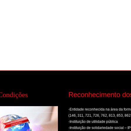
Reconhecimento do
Condições
-Entidade reconhecida na área da fo
(146, 311, 721, 726, 762, 813, 853, 862
-Instituição de utilidade pública
-Instituição de solidariedade social – I