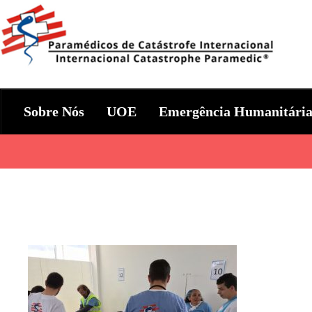
Skip
to
content
Param+edicos de Catástrofe In
Ajuda Humanitária em todo o Mundo
Sobre Nós
UOE
Emergência Humanitári
Categories