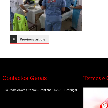
Navegação
Previous article
de
artigos
Contactos Gerais
Termos e 
Rua Pedro Alvares Cabral – Pontinha 1675-151 Portugal