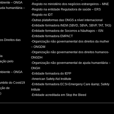
ambiente – ONGA
-Registo no ministério dos negócios estrangeiros – MNE
uda humanitária –
-Registo na entidade Reguladora de saúde – ERS
-Registo no IDT
-Outras plataformas das ONGS a nível internacional
-Entidade formadora INEM (SBVD, SBVA, SBVP, TAT, TAS)
-Entidade formadora de Socorros a Náufragos – ISN
-Entidade formadora EMPACT
os Direitos das
-Organização não governamental dos direitos da mulher
– ONGDM
-Organização não governamental dos direitos humanos-
ia
ONGDH
mação pelo
-Organização não governamental de ajuda humanitária –
ONGH
ambiente – ONGA
-Entidade formadora do IEFP
-American Safety Aid Institute
 Âmbito do Covid19
-Entidade formadora ECSI-Emergeny Care &amp; Safety
ação de
Intitute
)
-Entidade acreditada em Stop the Bleed