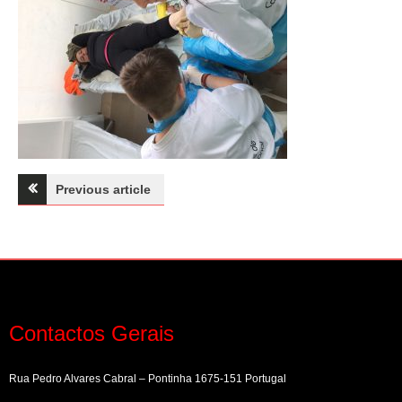
Navegação
Previous article
de
artigos
Contactos Gerais
Rua Pedro Alvares Cabral – Pontinha 1675-151 Portugal