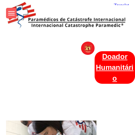
Skip
to
content
Param+edicos de Catástrofe
Ajuda Humanitária em todo o Mundo
Internacional
Doador
Humanitári
o
Categories