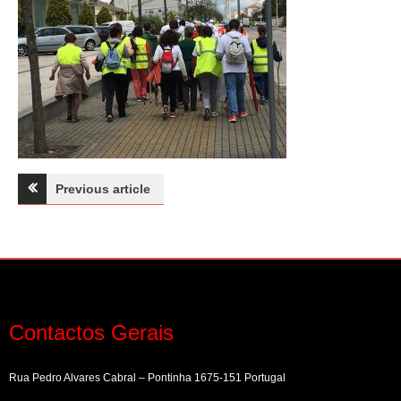
Navegação
Previous article
de
artigos
Contactos Gerais
Rua Pedro Alvares Cabral – Pontinha 1675-151 Portugal