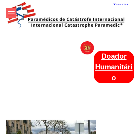
Skip
to
content
Param+edicos de Catástrofe
Ajuda Humanitária em todo o Mundo
Internacional
Doador
Humanitári
o
Categories