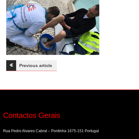
Navegação
Previous article
de
artigos
Contactos Gerais
Rua Pedro Alvares Cabral – Pontinha 1675-151 Portugal