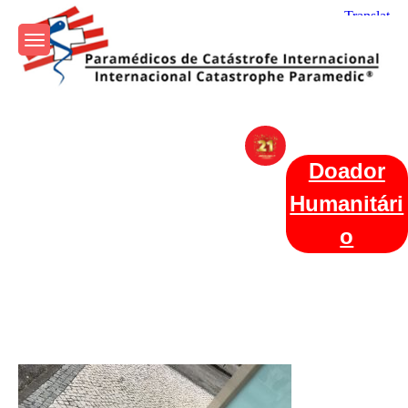
Skip
to
content
Param+edicos de Catástrofe
Ajuda Humanitária em todo o Mundo
Internacional
Doador
Humanitári
o
Categories