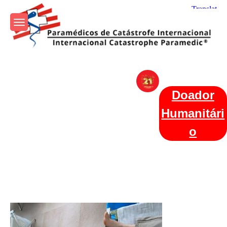
Skip
to
content
Param+edicos de Catástrofe
Ajuda Humanitária em todo o Mundo
Internacional
Doador
Humanitári
o
Categories