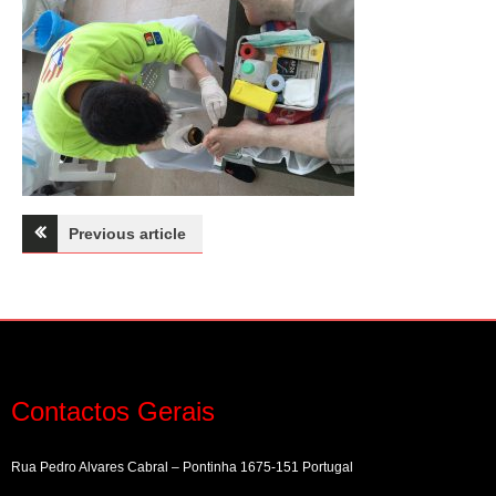
Navegação
Previous article
de
artigos
Contactos Gerais
Rua Pedro Alvares Cabral – Pontinha 1675-151 Portugal