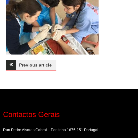
Navegação
Previous article
de
artigos
Contactos Gerais
Rua Pedro Alvares Cabral – Pontinha 1675-151 Portugal