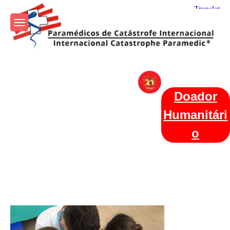
Skip
to
content
Param+edicos de Catástrofe
Ajuda Humanitária em todo o Mundo
Internacional
Doador
Humanitári
o
Categories