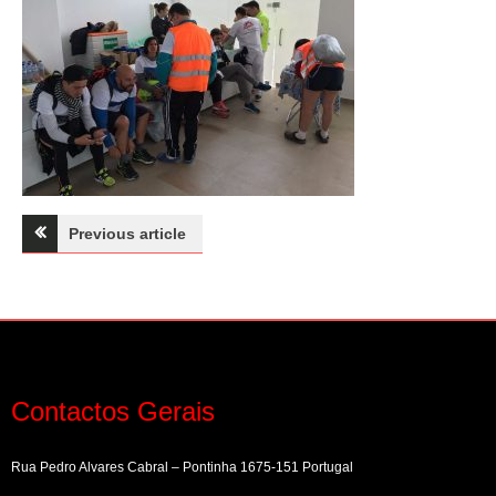
Navegação
Previous article
de
artigos
Contactos Gerais
Rua Pedro Alvares Cabral – Pontinha 1675-151 Portugal