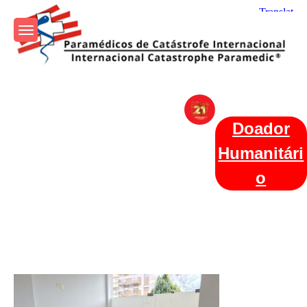
Skip
to
content
Param+edicos de Catástrofe
Ajuda Humanitária em todo o Mundo
Internacional
Doador
Humanitári
o
Categories