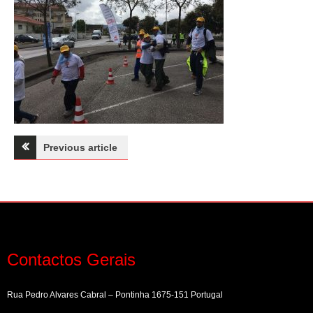
Navegação
Previous article
de
artigos
Contactos Gerais
Rua Pedro Alvares Cabral – Pontinha 1675-151 Portugal