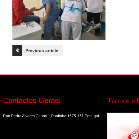
Navegação
Previous article
de
artigos
Contactos Gerais
Termos e 
Rua Pedro Alvares Cabral – Pontinha 1675-151 Portugal