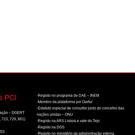
s PCI
-Registo no programa de DAE – INEM
-Membro da plataforma por Darfur
-Estatuto especial de consultor junto do concelho das
rmação – DGERT
nações unidas – ONU
, 723, 729, 861)
-Registo na ARS Lisboa e vale do Tejo
-Registo na DGS
PSS
-Registo no ministério da administração interna