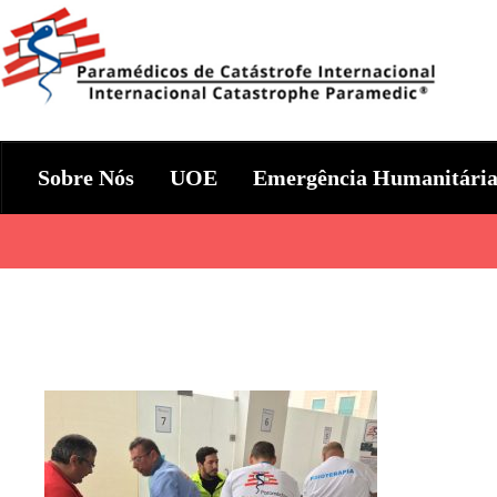
Skip
to
content
Param+edicos de Catástrofe In
Ajuda Humanitária em todo o Mundo
Sobre Nós
UOE
Emergência Humanitári
Categories