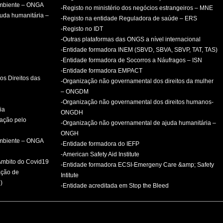
ambiente – ONGA
-Registo no ministério dos negócios estrangeiros – MNE
uda humanitária –
-Registo na entidade Reguladora de saúde – ERS
-Registo no IDT
-Outras plataformas das ONGS a nível internacional
-Entidade formadora INEM (SBVD, SBVA, SBVP, TAT, TAS)
-Entidade formadora de Socorros a Náufragos – ISN
-Entidade formadora EMPACT
os Direitos das
-Organização não governamental dos direitos da mulher
– ONGDM
-Organização não governamental dos direitos humanos-
ia
ONGDH
mação pelo
-Organização não governamental de ajuda humanitária –
ONGH
ambiente – ONGA
-Entidade formadora do IEFP
-American Safety Aid Institute
 Âmbito do Covid19
-Entidade formadora ECSI-Emergeny Care &amp; Safety
ação de
Intitute
)
-Entidade acreditada em Stop the Bleed