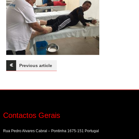
Navegação
Previous article
de
artigos
Contactos Gerais
Rua Pedro Alvares Cabral – Pontinha 1675-151 Portugal