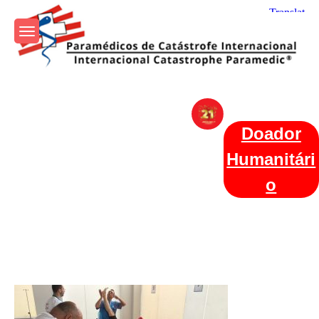
Skip
to
content
Param+edicos de Catástrofe
Ajuda Humanitária em todo o Mundo
Internacional
Doador
Humanitári
o
Categories