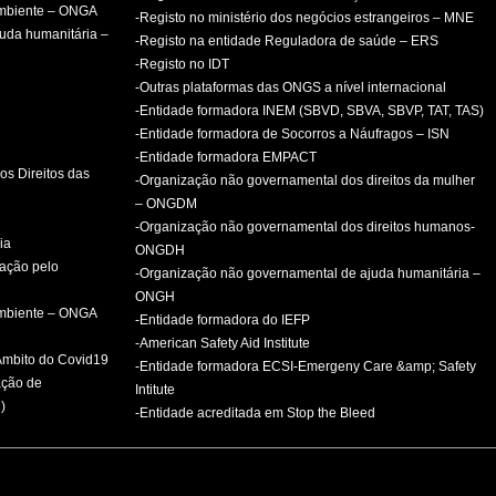
ambiente – ONGA
-Registo no ministério dos negócios estrangeiros – MNE
uda humanitária –
-Registo na entidade Reguladora de saúde – ERS
-Registo no IDT
-Outras plataformas das ONGS a nível internacional
-Entidade formadora INEM (SBVD, SBVA, SBVP, TAT, TAS)
-Entidade formadora de Socorros a Náufragos – ISN
-Entidade formadora EMPACT
os Direitos das
-Organização não governamental dos direitos da mulher
– ONGDM
-Organização não governamental dos direitos humanos-
ia
ONGDH
mação pelo
-Organização não governamental de ajuda humanitária –
ONGH
ambiente – ONGA
-Entidade formadora do IEFP
-American Safety Aid Institute
 Âmbito do Covid19
-Entidade formadora ECSI-Emergeny Care &amp; Safety
ação de
Intitute
)
-Entidade acreditada em Stop the Bleed