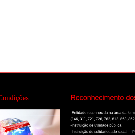
Reconhecimento do
Condições
-Entidade reconhecida na área da fo
(146, 311, 721, 726, 762, 813, 853, 862
-Instituição de utilidade pública
-Instituição de solidariedade social – I