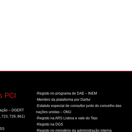
s PCI
-Registo no programa de DAE – INEM
-Membro da plataforma por Darfur
-Estatuto especial de consultor junto do concelho das
rmação – DGERT
nações unidas – ONU
, 723, 729, 861)
-Registo na ARS Lisboa e vale do Tejo
-Registo na DGS
PSS
-Registo no ministério da administração interna