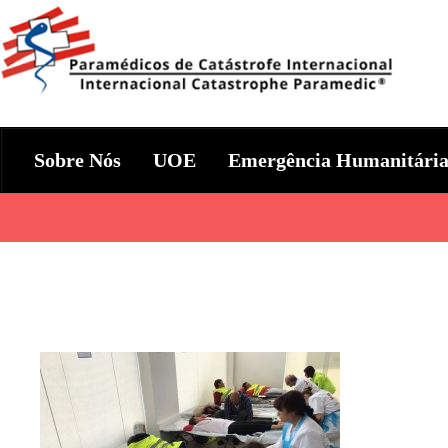
Skip
to
content
Param+edicos de Catástrofe In
Ajuda Humanitária em todo o Mundo
Sobre Nós
UOE
Emergência Humanitári
Categories