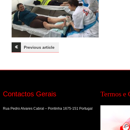
Navegação
Previous article
de
artigos
Contactos Gerais
Termos e 
Rua Pedro Alvares Cabral – Pontinha 1675-151 Portugal