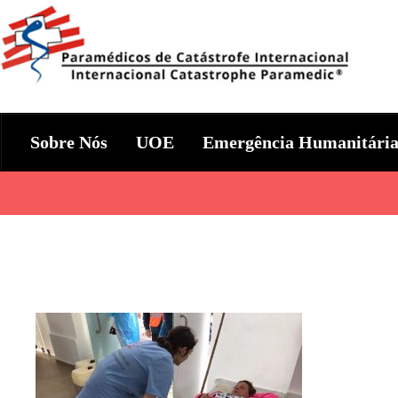
Skip
to
content
Param+edicos de Catástrofe In
Ajuda Humanitária em todo o Mundo
Sobre Nós
UOE
Emergência Humanitári
Categories