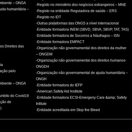
ambiente – ONGA
-Registo no ministério dos negócios estrangeiros – MNE
uda humanitária –
-Registo na entidade Reguladora de saúde – ERS
-Registo no IDT
-Outras plataformas das ONGS a nível internacional
-Entidade formadora INEM (SBVD, SBVA, SBVP, TAT, TAS)
-Entidade formadora de Socorros a Náufragos – ISN
-Entidade formadora EMPACT
os Direitos das
-Organização não governamental dos direitos da mulher
– ONGDM
-Organização não governamental dos direitos humanos-
ia
ONGDH
mação pelo
-Organização não governamental de ajuda humanitária –
ONGH
ambiente – ONGA
-Entidade formadora do IEFP
-American Safety Aid Institute
 Âmbito do Covid19
-Entidade formadora ECSI-Emergeny Care &amp; Safety
ação de
Intitute
)
-Entidade acreditada em Stop the Bleed