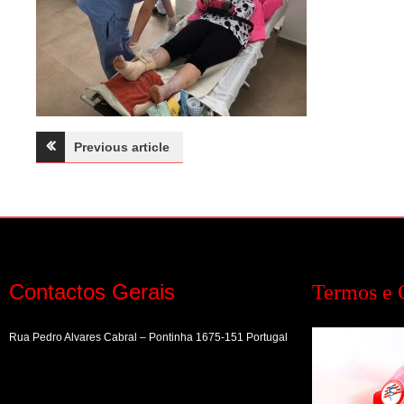
Navegação
Previous article
de
artigos
Contactos Gerais
Termos e 
Rua Pedro Alvares Cabral – Pontinha 1675-151 Portugal