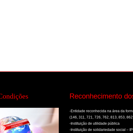
Reconhecimento do
Condições
-Entidade reconhecida na área da fo
(146, 311, 721, 726, 762, 813, 853, 862
-Instituição de utilidade pública
-Instituição de solidariedade social – I