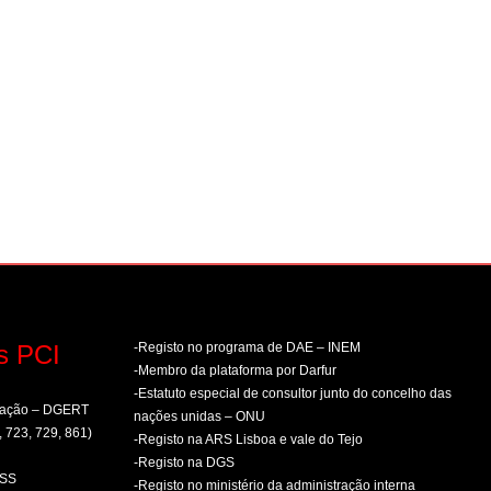
s PCI
-Registo no programa de DAE – INEM
-Membro da plataforma por Darfur
-Estatuto especial de consultor junto do concelho das
rmação – DGERT
nações unidas – ONU
, 723, 729, 861)
-Registo na ARS Lisboa e vale do Tejo
-Registo na DGS
PSS
-Registo no ministério da administração interna