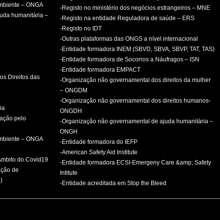
ambiente – ONGA
-Registo no ministério dos negócios estrangeiros – MNE
uda humanitária –
-Registo na entidade Reguladora de saúde – ERS
-Registo no IDT
-Outras plataformas das ONGS a nível internacional
-Entidade formadora INEM (SBVD, SBVA, SBVP, TAT, TAS)
-Entidade formadora de Socorros a Náufragos – ISN
-Entidade formadora EMPACT
os Direitos das
-Organização não governamental dos direitos da mulher
– ONGDM
-Organização não governamental dos direitos humanos-
ia
ONGDH
mação pelo
-Organização não governamental de ajuda humanitária –
ONGH
ambiente – ONGA
-Entidade formadora do IEFP
-American Safety Aid Institute
 Âmbito do Covid19
-Entidade formadora ECSI-Emergeny Care &amp; Safety
ação de
Intitute
)
-Entidade acreditada em Stop the Bleed