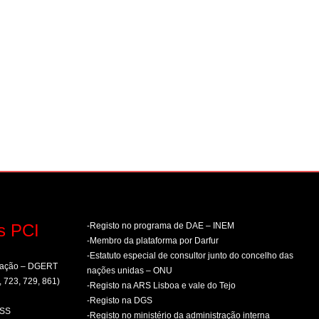
s PCI
-Registo no programa de DAE – INEM
-Membro da plataforma por Darfur
-Estatuto especial de consultor junto do concelho das
rmação – DGERT
nações unidas – ONU
, 723, 729, 861)
-Registo na ARS Lisboa e vale do Tejo
-Registo na DGS
PSS
-Registo no ministério da administração interna