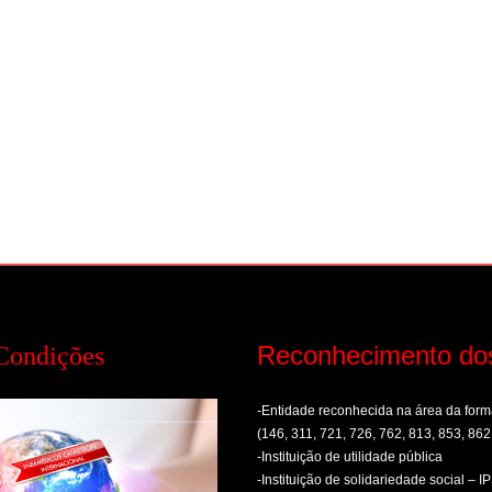
Reconhecimento do
Condições
-Entidade reconhecida na área da fo
(146, 311, 721, 726, 762, 813, 853, 862
-Instituição de utilidade pública
-Instituição de solidariedade social – I