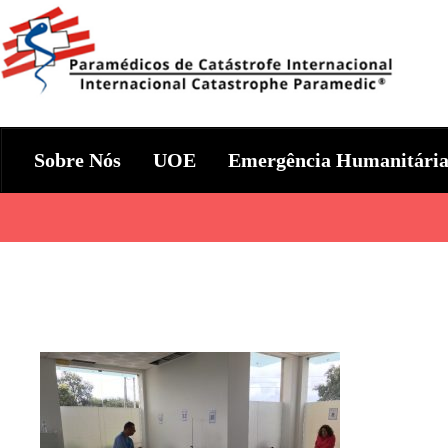
Skip
to
content
Param+edicos de Catástrofe In
Ajuda Humanitária em todo o Mundo
Sobre Nós
UOE
Emergência Humanitári
Categories