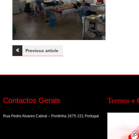
Navegação
Previous article
de
artigos
Contactos Gerais
Termos e 
Rua Pedro Alvares Cabral – Pontinha 1675-151 Portugal