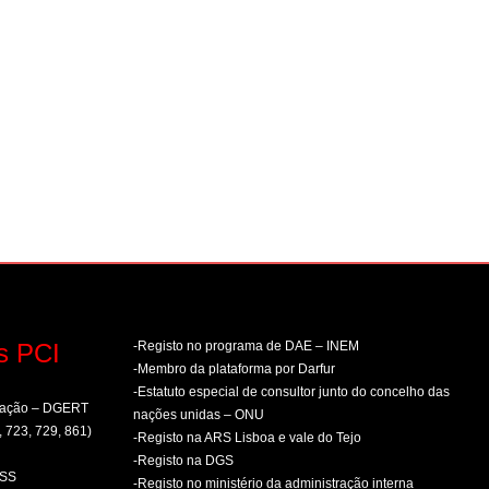
s PCI
-Registo no programa de DAE – INEM
-Membro da plataforma por Darfur
-Estatuto especial de consultor junto do concelho das
rmação – DGERT
nações unidas – ONU
, 723, 729, 861)
-Registo na ARS Lisboa e vale do Tejo
-Registo na DGS
PSS
-Registo no ministério da administração interna