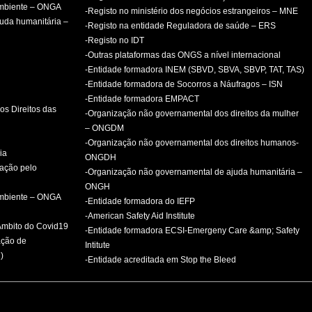
ambiente – ONGA
-Registo no ministério dos negócios estrangeiros – MNE
uda humanitária –
-Registo na entidade Reguladora de saúde – ERS
-Registo no IDT
-Outras plataformas das ONGS a nível internacional
-Entidade formadora INEM (SBVD, SBVA, SBVP, TAT, TAS)
-Entidade formadora de Socorros a Náufragos – ISN
-Entidade formadora EMPACT
os Direitos das
-Organização não governamental dos direitos da mulher
– ONGDM
-Organização não governamental dos direitos humanos-
ia
ONGDH
mação pelo
-Organização não governamental de ajuda humanitária –
ONGH
ambiente – ONGA
-Entidade formadora do IEFP
-American Safety Aid Institute
 Âmbito do Covid19
-Entidade formadora ECSI-Emergeny Care &amp; Safety
ação de
Intitute
)
-Entidade acreditada em Stop the Bleed