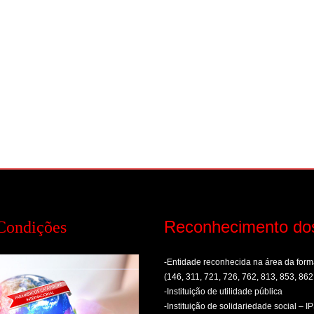
Reconhecimento do
Condições
-Entidade reconhecida na área da fo
(146, 311, 721, 726, 762, 813, 853, 862
-Instituição de utilidade pública
-Instituição de solidariedade social – I