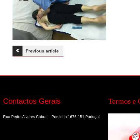
Navegação
Previous article
de
artigos
Contactos Gerais
Termos e 
Rua Pedro Alvares Cabral – Pontinha 1675-151 Portugal