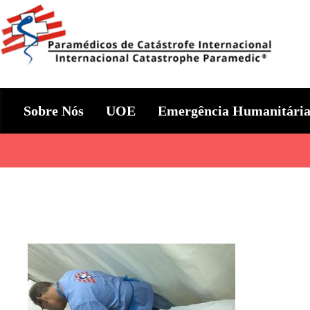
Skip
to
content
Param+edicos de Catástrofe In
Ajuda Humanitária em todo o Mundo
Sobre Nós
UOE
Emergência Humanitári
Categories