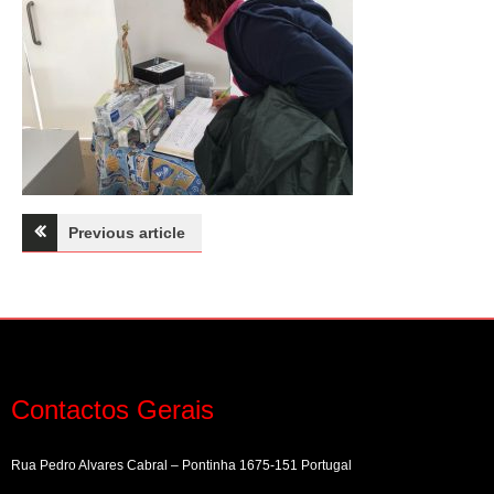
Navegação
Previous article
de
artigos
Contactos Gerais
Rua Pedro Alvares Cabral – Pontinha 1675-151 Portugal