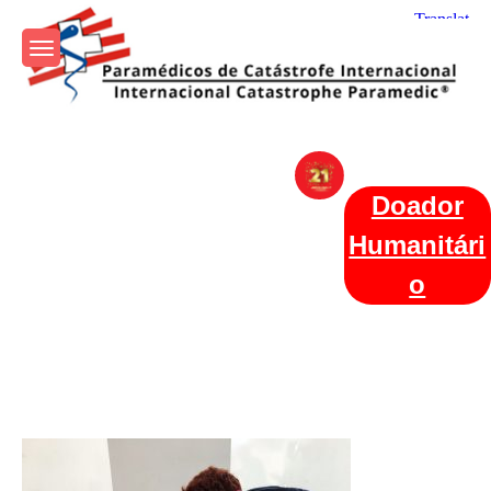
Skip
to
content
Param+edicos de Catástrofe
Ajuda Humanitária em todo o Mundo
Internacional
Doador
Humanitári
o
Categories