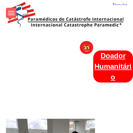
Skip
to
content
Param+edicos de Catástrofe
Ajuda Humanitária em todo o Mundo
Internacional
Doador
Humanitári
o
Categories