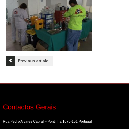
Navegação
Previous article
de
artigos
Contactos Gerais
Rua Pedro Alvares Cabral – Pontinha 1675-151 Portugal