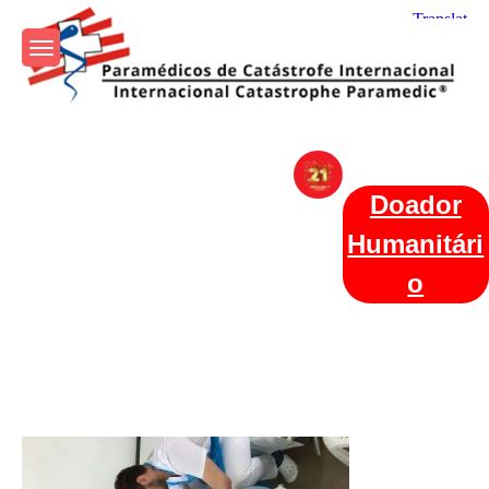
Skip
to
content
Param+edicos de Catástrofe
Ajuda Humanitária em todo o Mundo
Internacional
Doador
Humanitári
o
Categories