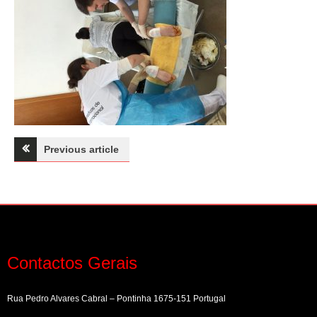
Navegação
Previous article
de
artigos
Contactos Gerais
Rua Pedro Alvares Cabral – Pontinha 1675-151 Portugal