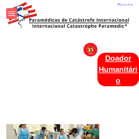
Skip
to
content
Param+edicos de Catástrofe
Ajuda Humanitária em todo o Mundo
Internacional
Doador
Humanitári
o
Categories