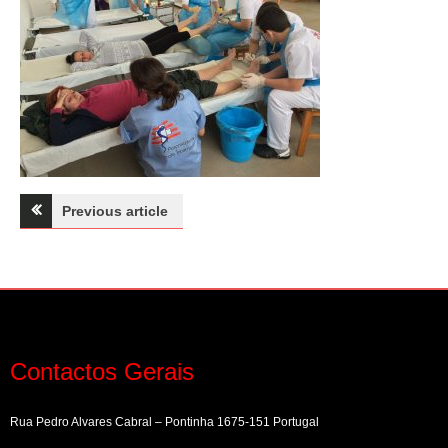
Navegação
Previous article
de
artigos
Contactos Gerais
Rua Pedro Alvares Cabral – Pontinha 1675-151 Portugal