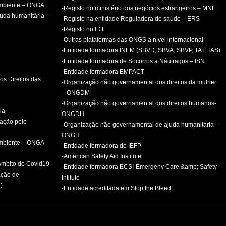
ambiente – ONGA
-Registo no ministério dos negócios estrangeiros – MNE
uda humanitária –
-Registo na entidade Reguladora de saúde – ERS
-Registo no IDT
-Outras plataformas das ONGS a nível internacional
-Entidade formadora INEM (SBVD, SBVA, SBVP, TAT, TAS)
-Entidade formadora de Socorros a Náufragos – ISN
-Entidade formadora EMPACT
os Direitos das
-Organização não governamental dos direitos da mulher
– ONGDM
-Organização não governamental dos direitos humanos-
ia
ONGDH
mação pelo
-Organização não governamental de ajuda humanitária –
ONGH
ambiente – ONGA
-Entidade formadora do IEFP
-American Safety Aid Institute
 Âmbito do Covid19
-Entidade formadora ECSI-Emergeny Care &amp; Safety
ação de
Intitute
)
-Entidade acreditada em Stop the Bleed