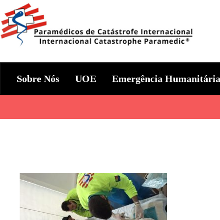
Skip
to
content
Param+edicos de Catástrofe In
Ajuda Humanitária em todo o Mundo
Sobre Nós
UOE
Emergência Humanitári
Categories