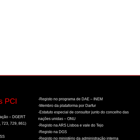
s PCI
-Registo no programa de DAE – INEM
-Membro da plataforma por Darfur
-Estatuto especial de consultor junto do concelho das
rmação – DGERT
nações unidas – ONU
, 723, 729, 861)
-Registo na ARS Lisboa e vale do Tejo
-Registo na DGS
PSS
-Registo no ministério da administração interna