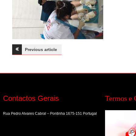
Navegação
Previous article
de
artigos
Contactos Gerais
Termos e 
Rua Pedro Alvares Cabral – Pontinha 1675-151 Portugal