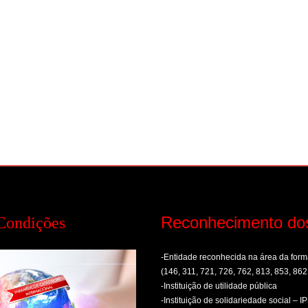
Reconhecimento do
Condições
-Entidade reconhecida na área da fo
(146, 311, 721, 726, 762, 813, 853, 862
-Instituição de utilidade pública
-Instituição de solidariedade social – I