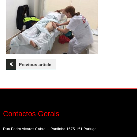
Navegação
Previous article
de
artigos
Contactos Gerais
Rua Pedro Alvares Cabral – Pontinha 1675-151 Portugal