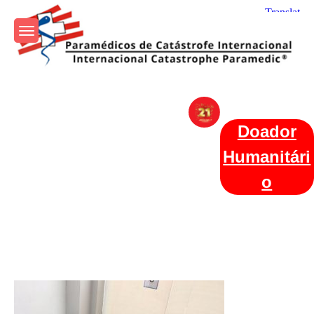
Skip
to
content
Param+edicos de Catástrofe
Ajuda Humanitária em todo o Mundo
Internacional
Doador
Humanitári
o
Categories