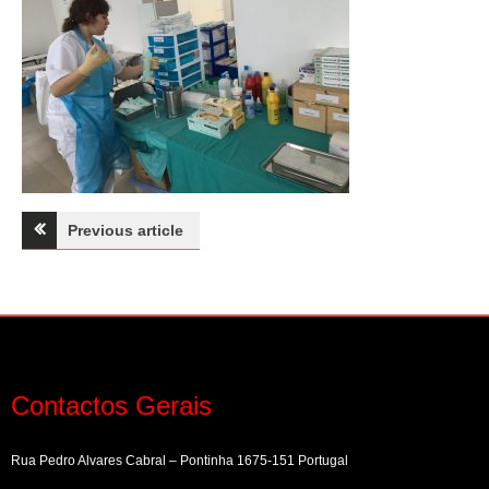
Navegação
Previous article
de
artigos
Contactos Gerais
Rua Pedro Alvares Cabral – Pontinha 1675-151 Portugal