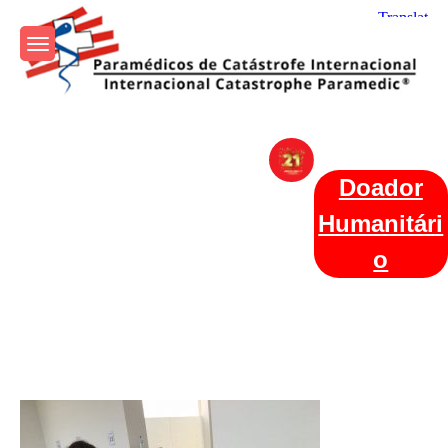
Skip
to
content
Param+edicos de Catástrofe
Ajuda Humanitária em todo o Mundo
Internacional
Doador
Humanitári
o
Categories