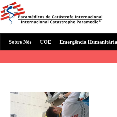
Skip
to
content
Param+edicos de Catástrofe In
Ajuda Humanitária em todo o Mundo
Sobre Nós
UOE
Emergência Humanitári
Categories