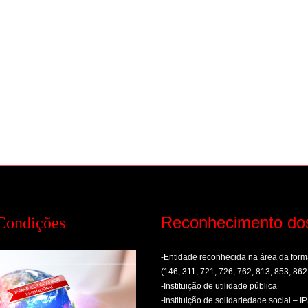
Reconhecimento do
Condições
-Entidade reconhecida na área da fo
(146, 311, 721, 726, 762, 813, 853, 862
-Instituição de utilidade pública
-Instituição de solidariedade social – I