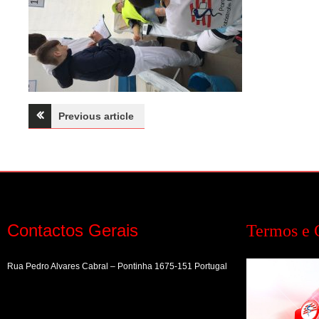
Navegação
Previous article
de
artigos
Contactos Gerais
Termos e 
Rua Pedro Alvares Cabral – Pontinha 1675-151 Portugal