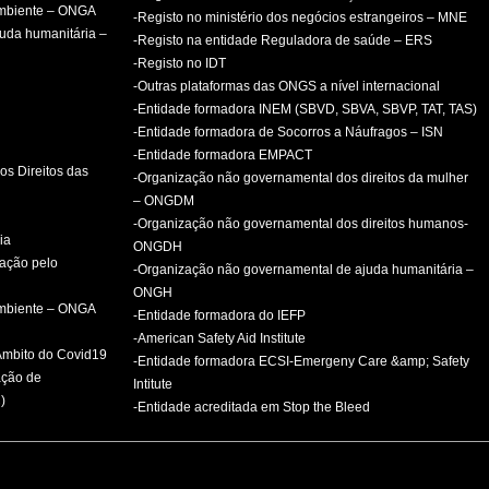
ambiente – ONGA
-Registo no ministério dos negócios estrangeiros – MNE
uda humanitária –
-Registo na entidade Reguladora de saúde – ERS
-Registo no IDT
-Outras plataformas das ONGS a nível internacional
-Entidade formadora INEM (SBVD, SBVA, SBVP, TAT, TAS)
-Entidade formadora de Socorros a Náufragos – ISN
-Entidade formadora EMPACT
os Direitos das
-Organização não governamental dos direitos da mulher
– ONGDM
-Organização não governamental dos direitos humanos-
ia
ONGDH
mação pelo
-Organização não governamental de ajuda humanitária –
ONGH
ambiente – ONGA
-Entidade formadora do IEFP
-American Safety Aid Institute
 Âmbito do Covid19
-Entidade formadora ECSI-Emergeny Care &amp; Safety
ação de
Intitute
)
-Entidade acreditada em Stop the Bleed