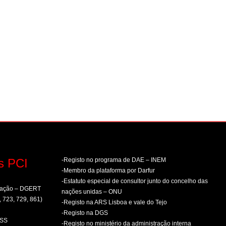
s PCI
-Registo no programa de DAE – INEM
-Membro da plataforma por Darfur
-Estatuto especial de consultor junto do concelho das
rmação – DGERT
nações unidas – ONU
, 723, 729, 861)
-Registo na ARS Lisboa e vale do Tejo
-Registo na DGS
PSS
-Registo no ministério da administração interna