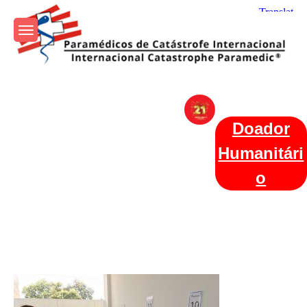
Skip
to
content
Param+edicos de Catástrofe
Ajuda Humanitária em todo o Mundo
Internacional
Doador
Humanitári
o
Categories