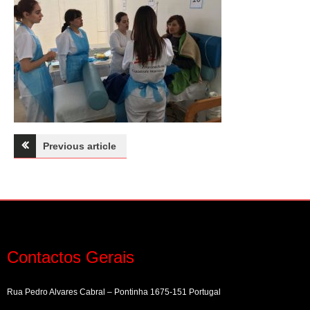
Navegação
Previous article
de
artigos
Contactos Gerais
Rua Pedro Alvares Cabral – Pontinha 1675-151 Portugal