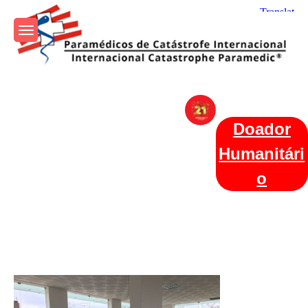
Skip
to
content
Param+edicos de Catástrofe
Ajuda Humanitária em todo o Mundo
Internacional
Doador
Humanitári
o
Categories