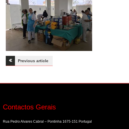
Navegação
Previous article
de
artigos
Contactos Gerais
Rua Pedro Alvares Cabral – Pontinha 1675-151 Portugal