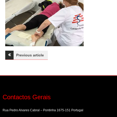
Navegação
Previous article
de
artigos
Contactos Gerais
Rua Pedro Alvares Cabral – Pontinha 1675-151 Portugal