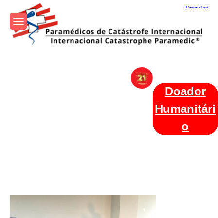
Skip
to
content
Param+edicos de Catástrofe
Ajuda Humanitária em todo o Mundo
Internacional
Doador
Humanitári
o
Categories