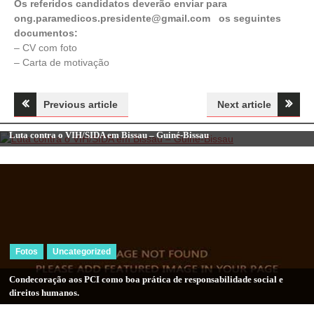
Os referidos candidatos deverão enviar para
ong.paramedicos.presidente@gmail.com os seguintes
documentos:
– CV com foto
– Carta de motivação
Navegação
Previous article
Next article
Uncategorized
de
Luta contra o VIH/SIDA em Bissau – Guiné-Bissau
artigos
Fotos
Uncategorized
Condecoração aos PCI como boa prática de responsabilidade social e
direitos humanos.