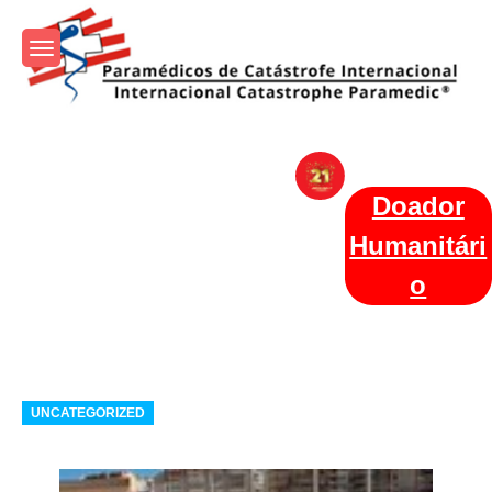
Skip
to
content
Param+edicos de Catástrofe
Ajuda Humanitária em todo o Mundo
Internacional
Doador
Humanitári
o
Categories
UNCATEGORIZED