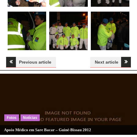
Navegação
Previous article
Next article
de
artigos
Fotos
Notícias
Apoio Médico em Sare Bacar – Guiné-Bissau 2012